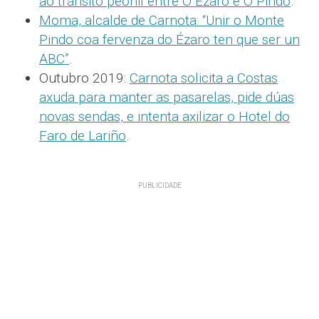
ao tránsito peonil entre O Ézaro e O Pindo
.
Moma, alcalde de Carnota: “Unir o Monte
Pindo coa fervenza do Ézaro ten que ser un
ABC”
.
Outubro 2019:
Carnota solicita a Costas
axuda para manter as pasarelas, pide dúas
novas sendas, e intenta axilizar o Hotel do
Faro de Lariño
.