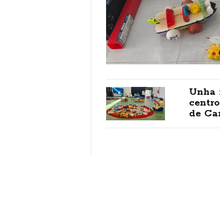
Unha 
centr
de Ca