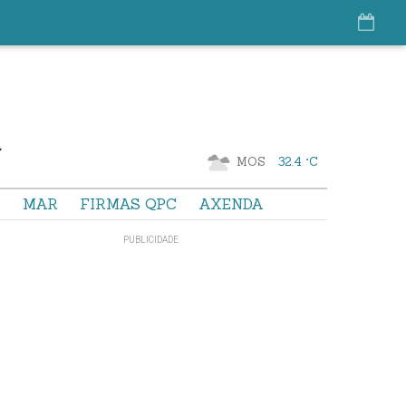
MOS
32.4 °C
S
MAR
FIRMAS QPC
AXENDA