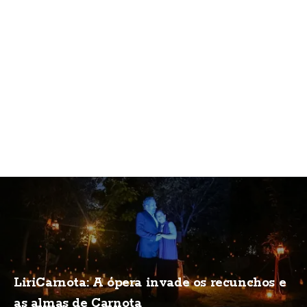
LiriCarnota: A ópera invade os recunchos e
as almas de Carnota