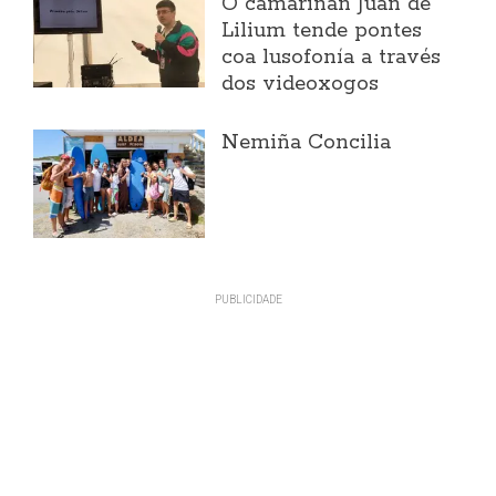
O camariñán Juan de
Lilium tende pontes
coa lusofonía a través
dos videoxogos
Nemiña Concilia