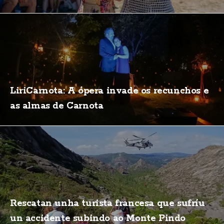
LiriCarnota: A ópera invade os recunchos e
as almas de Carnota
Rescatan unha turista francesa que sufríu
un accidente subindo ao Monte Pindo