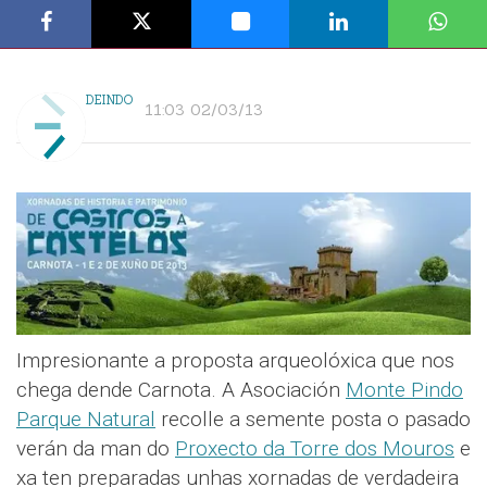
DEINDO
11:03 02/03/13
Impresionante a proposta arqueolóxica que nos
chega dende Carnota. A Asociación
Monte Pindo
Parque Natural
recolle a semente posta o pasado
verán da man do
Proxecto da Torre dos Mouros
e
xa ten preparadas unhas xornadas de verdadeira