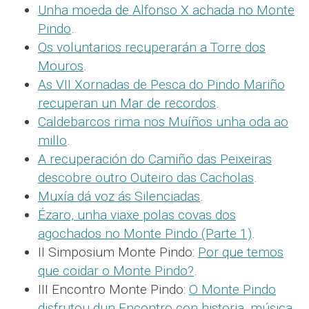
Unha moeda de Alfonso X achada no Monte
Pindo
.
Os voluntarios recuperarán a Torre dos
Mouros
.
As VII Xornadas de Pesca do Pindo Mariño
recuperan un Mar de recordos
.
Caldebarcos rima nos Muíños unha oda ao
millo
.
A recuperación do Camiño das Peixeiras
descobre outro Outeiro das Cacholas
.
Muxía dá voz ás Silenciadas
.
Ézaro, unha viaxe polas covas dos
agochados no Monte Pindo (Parte 1)
.
II Simposium Monte Pindo:
Por que temos
que coidar o Monte Pindo?
.
III Encontro Monte Pindo:
O Monte Pindo
disfrutou dun Encontro con historia, música,