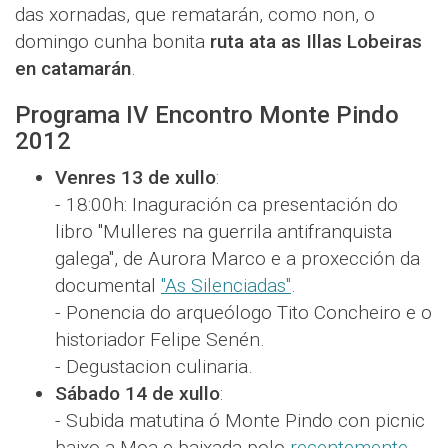
das xornadas, que rematarán, como non, o
domingo cunha bonita
ruta ata as Illas Lobeiras
en catamarán
.
Programa IV Encontro Monte Pindo
2012
Venres 13 de xullo
:
- 18:00h: Inaguración ca presentación do
libro "Mulleres na guerrila antifranquista
galega", de Aurora Marco e a proxección da
documental
"As Silenciadas"
.
- Ponencia do arqueólogo Tito Concheiro e o
historiador Felipe Senén.
- Degustacion culinaria.
Sábado 14 de xullo
:
- Subida matutina ó Monte Pindo con picnic
baixo a Moa e baixada polo
recentemente