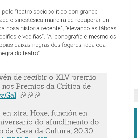
polo “teatro sociopolítico con grande
dade e sinestésica maneira de recuperar un
a nosa historia recente”, “elevando as táboas
 veciños e veciñas”. “A iconografía e mesmo os
pias caixas negras dos fogares, idea coa
negra do teatro”.
 vén de recibir o XLV premio
s nos Premios da Crítica de
caGal
! 🎉🎉🎉
 en xira. Hoxe, función en
iversario do afundimento do
o da Casa da Cultura, 20.30