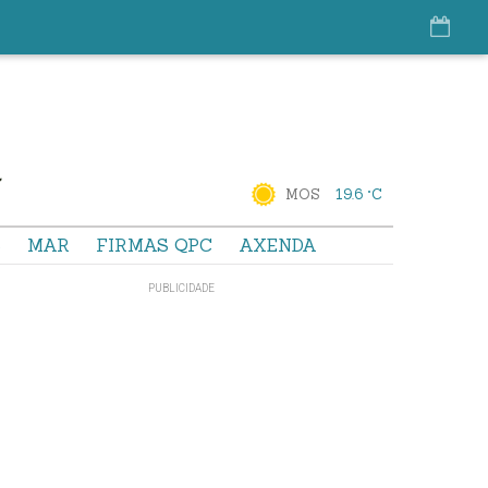
MOS
19.6 °C
S
MAR
FIRMAS QPC
AXENDA