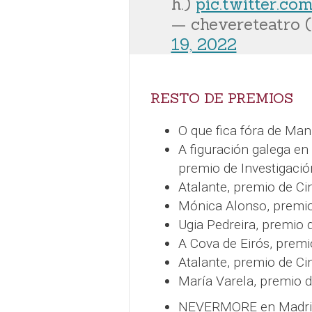
h.)
pic.twitter.c
— chevereteatro 
19, 2022
RESTO DE PREMIOS
O que fica fóra de Man
A figuración galega en
premio de Investigaci
Atalante, premio de Ci
Mónica Alonso, premio
Ugia Pedreira, premio
A Cova de Eirós, premio
Atalante, premio de Ci
María Varela, premio 
NEVERMORE en Madri