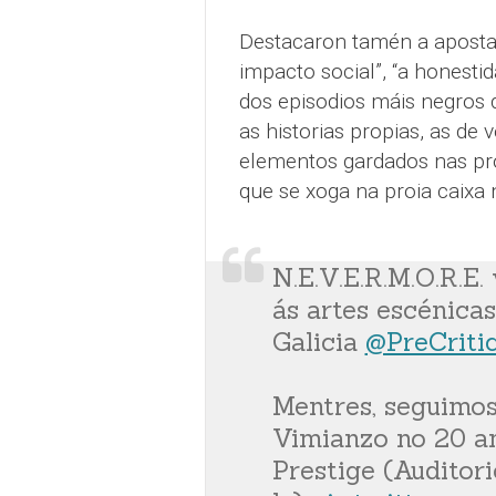
Destacaron tamén a aposta 
impacto social”, “a honesti
dos episodios máis negros d
as historias propias, as de
elementos gardados nas pro
que se xoga na proia caixa 
N.E.V.E.R.M.O.R.E.
ás artes escénica
Galicia
@PreCriti
Mentres, seguimos
Vimianzo no 20 an
Prestige (Auditori