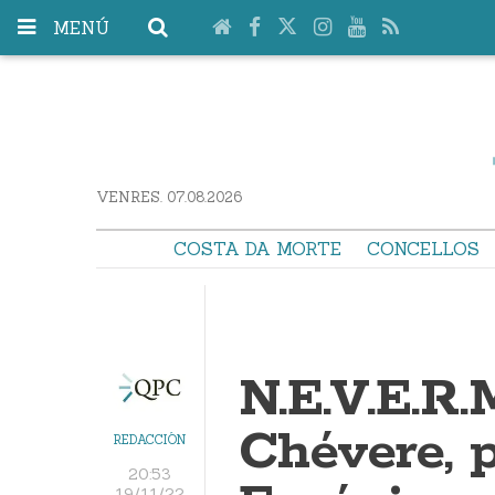
MENÚ
VENRES. 07.08.2026
COSTA DA MORTE
CONCELLOS
N.E.V.E.R.
Chévere, 
REDACCIÓN
20:53
19/11/22