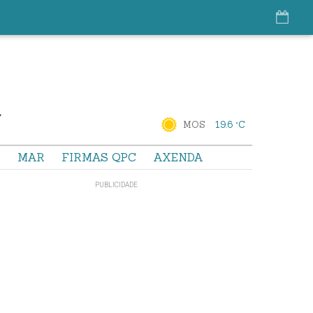
MOS
19.6 °C
S
MAR
FIRMAS QPC
AXENDA