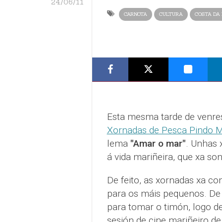
24/06/11
CARNOTA
CULTURA
COSTA DA
Esta mesma tarde de venre
Xornadas de Pesca Pindo M
lema
"Amar o mar"
. Unhas 
á vida mariñeira, que xa so
De feito, as xornadas xa c
para os máis pequenos. De f
para tomar o timón, logo de
sesión de cine mariñeiro de