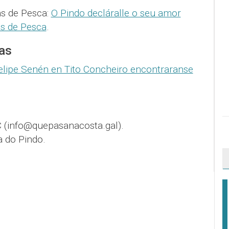
s de Pesca:
O Pindo decláralle o seu amor
s de Pesca
.
as
elipe Senén en Tito Concheiro encontraranse
 (info@quepasanacosta.gal).
a do Pindo.