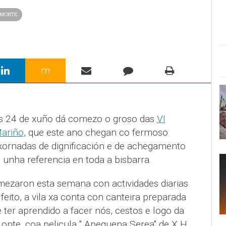
 MORTE
m
s 24 de xuño dá comezo o groso das
VI
ariño
, que este ano chegan co fermoso
xornadas de dignificación e de achegamento
n unha referencia en toda a bisbarra.
omezaron esta semana con actividades diarias
eito, a vila xa conta con canteira preparada
 ter aprendido a facer nós, cestos e logo da
 onte, coa pelicula " Apequena Serea" de X.H.