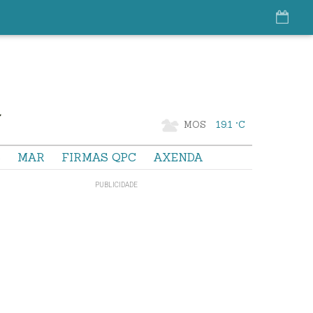
MOS
19.1 °C
S
MAR
FIRMAS QPC
AXENDA