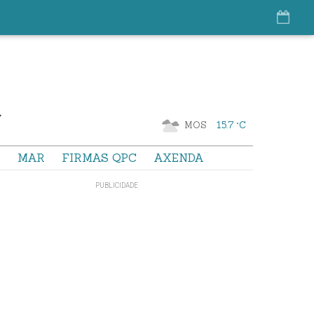
MOS
15.7 °C
S
MAR
FIRMAS QPC
AXENDA