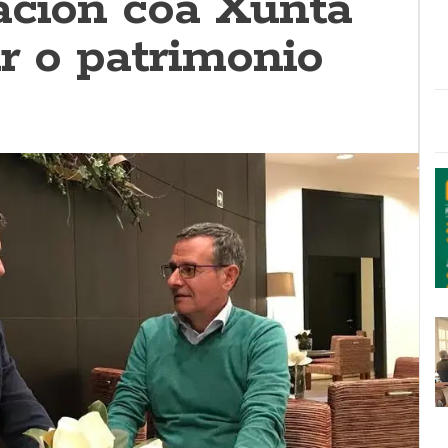
ación coa Xunta
r o patrimonio