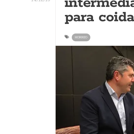
intermedi
para coida
HORREO