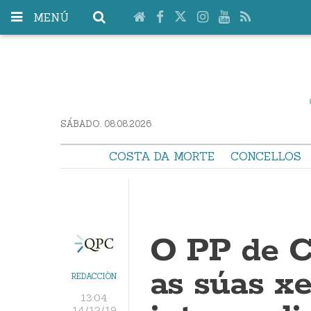
MENÚ
SÁBADO. 08.08.2026
COSTA DA MORTE
CONCELLOS
O PP de C
as súas xe
REDACCIÓN
13:04
14/12/19