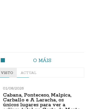
O MÁIS
VISTO
ACTUAL
01/08/2026
Cabana, Ponteceso, Malpica,
Carballo e A Laracha, os
únicos lugares para ver a