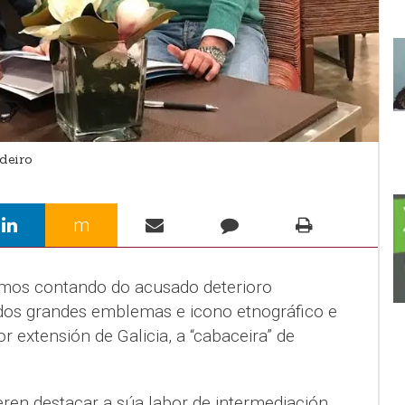
deiro
m
omos contando do acusado deterioro
dos grandes emblemas e icono etnográfico e
r extensión de Galicia, a “cabaceira” de
ren destacar a súa labor de intermediación