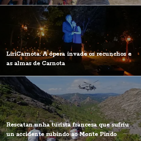
LiriCarnota: A ópera invade os recunchos e
as almas de Carnota
Rescatan unha turista francesa que sufríu
un accidente subindo ao Monte Pindo