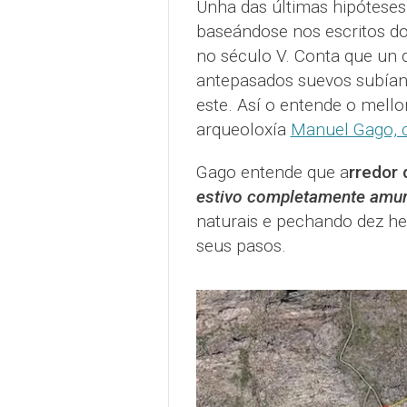
Unha das últimas hipóteses
baseándose nos escritos do
no século V. Conta que un
antepasados suevos subían 
este. Así o entende o mell
arqueoloxía
Manuel Gago, c
Gago entende que a
rredor 
estivo completamente amur
naturais e pechando dez he
seus pasos.