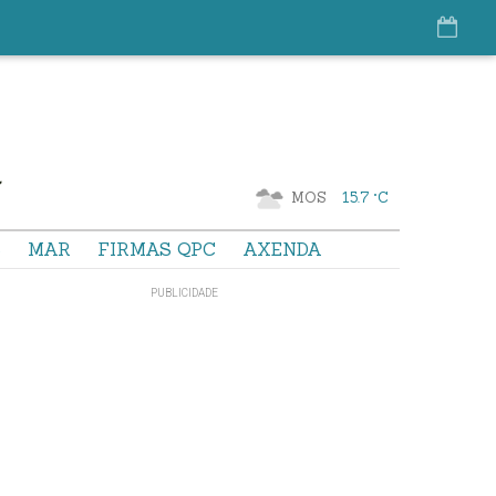
MOS
15.7 °C
S
MAR
FIRMAS QPC
AXENDA