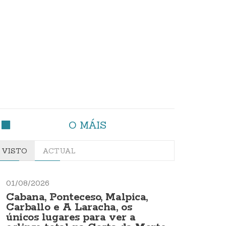
O MÁIS
VISTO
ACTUAL
01/08/2026
Cabana, Ponteceso, Malpica,
Carballo e A Laracha, os
únicos lugares para ver a