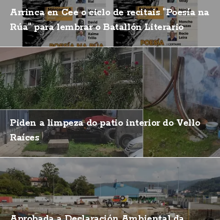
Arrinca en Cee o ciclo de recitais "Poesía na
Rúa" para lembrar o Batallón Literario
Piden a limpeza do patio interior do Vello
Raíces
Aprobada a Declaración Ambiental da