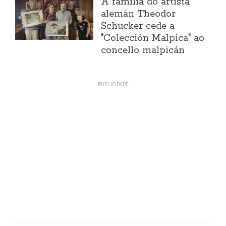
A familia do artista
alemán Theodor
Schücker cede a
"Colección Malpica" ao
concello malpicán