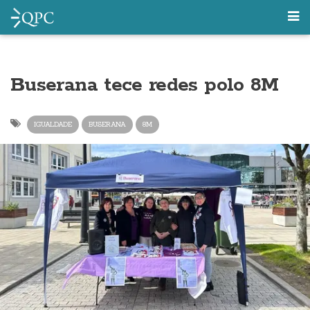
Buserana tece redes polo 8M
IGUALDADE
BUSERANA
8M