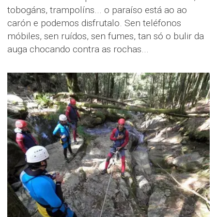
tobogáns, trampolíns... o paraíso está ao ao
carón e podemos disfrutalo. Sen teléfonos
móbiles, sen ruídos, sen fumes, tan só o bulir da
auga chocando contra as rochas...