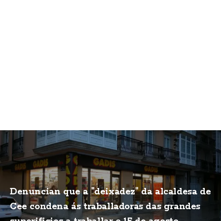
Denuncian que a "deixadez" da alcaldesa de
Cee condena ás traballadoras das grandes