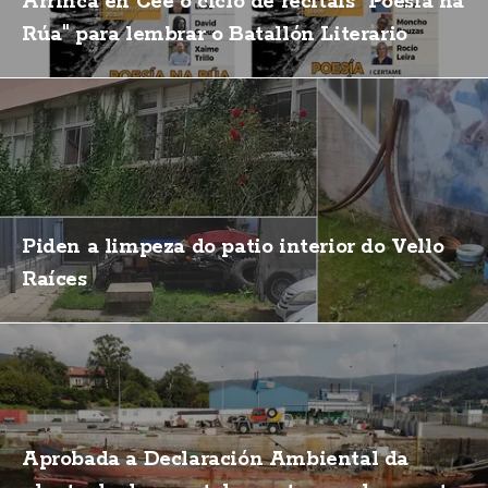
Arrinca en Cee o ciclo de recitais "Poesía na
Rúa" para lembrar o Batallón Literario
Piden a limpeza do patio interior do Vello
Raíces
Aprobada a Declaración Ambiental da