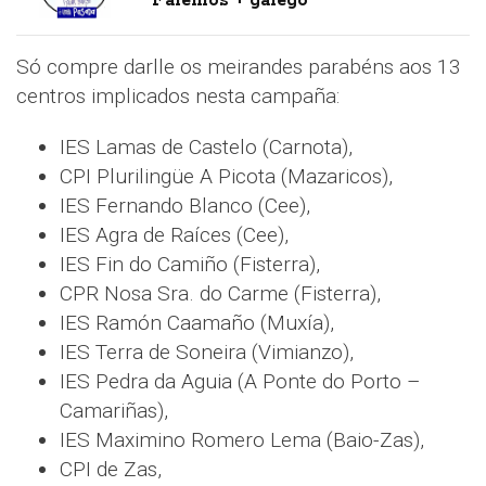
“Falemos + galego”
Só compre darlle os meirandes parabéns aos 13
centros implicados nesta campaña:
IES Lamas de Castelo (Carnota),
CPI Plurilingüe A Picota (Mazaricos),
IES Fernando Blanco (Cee),
IES Agra de Raíces (Cee),
IES Fin do Camiño (Fisterra),
CPR Nosa Sra. do Carme (Fisterra),
IES Ramón Caamaño (Muxía),
IES Terra de Soneira (Vimianzo),
IES Pedra da Aguia (A Ponte do Porto –
Camariñas),
IES Maximino Romero Lema (Baio-Zas),
CPI de Zas,