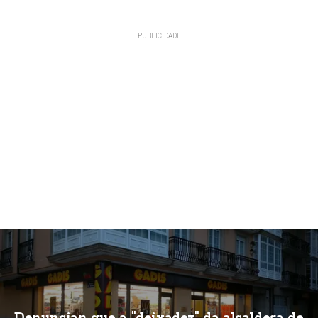
Denuncian que a "deixadez" da alcaldesa de