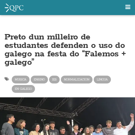
Preto dun milleiro de
estudantes defenden o uso do
galego na festa do “Falemos +
galego”
MUSICA
ENSINO
IES
NORMALIZACION
LINGUA
EN GALEGO