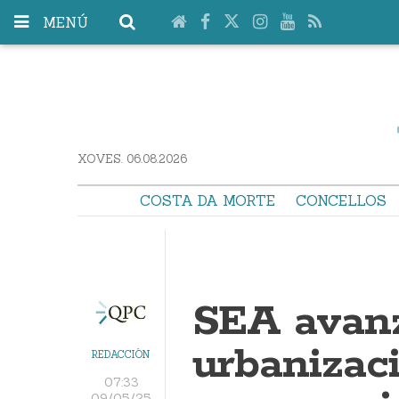
MENÚ
XOVES. 06.08.2026
COSTA DA MORTE
CONCELLOS
SEA avan
urbanizac
REDACCIÓN
07:33
09/05/25