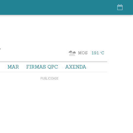
MOS
19.1 °C
S
MAR
FIRMAS QPC
AXENDA