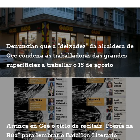
Denuncian que a "deixadez" da alcaldesa de
Cee condena ás traballadoras das grandes
superificies a traballar o 15 de agosto
Arrinca en Cee o ciclo de recitais "Poesía na
Rúa" para lembrar o Batallón Literario