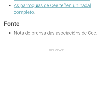
As parroquias de Cee teñen un nadal
completo
.
Fonte
Nota de prensa das asociacións de Cee.