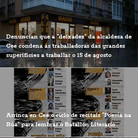
Denuncian que a "deixadez" da alcaldesa de
Cee condena ás traballadoras das grandes
superificies a traballar o 15 de agosto
Arrinca en Cee o ciclo de recitais "Poesía na
Rúa" para lembrar o Batallón Literario