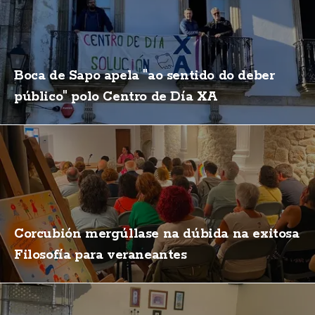
Boca de Sapo apela "ao sentido do deber
público" polo Centro de Día XA
Corcubión mergúllase na dúbida na exitosa
Filosofía para veraneantes