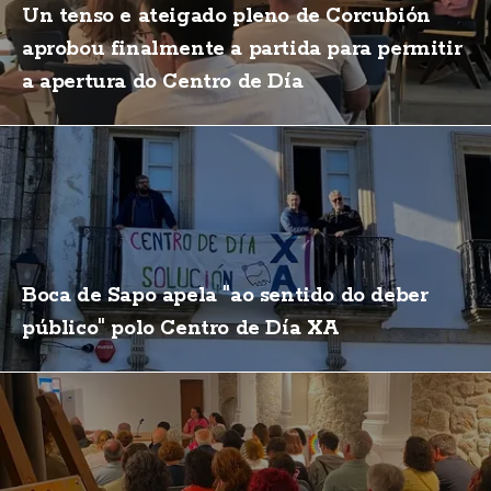
Un tenso e ateigado pleno de Corcubión
aprobou finalmente a partida para permitir
a apertura do Centro de Día
Boca de Sapo apela "ao sentido do deber
público" polo Centro de Día XA