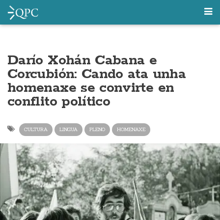
Darío Xohán Cabana e
Corcubión: Cando ata unha
homenaxe se convirte en
conflito político
CULTURA
LINGUA
PLENO
HOMENAXE