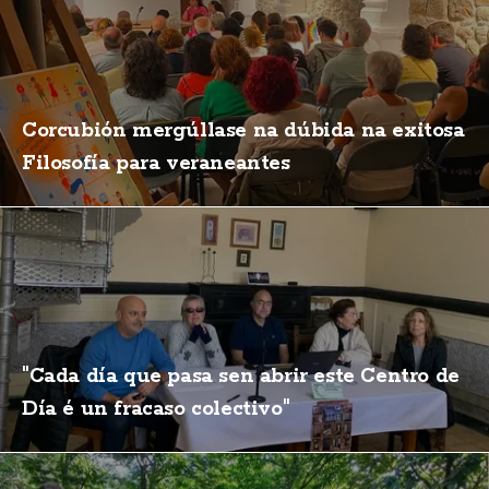
Corcubión mergúllase na dúbida na exitosa
Filosofía para veraneantes
"Cada día que pasa sen abrir este Centro de
Día é un fracaso colectivo"