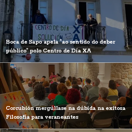
Boca de Sapo apela "ao sentido do deber
público" polo Centro de Día XA
Corcubión mergúllase na dúbida na exitosa
Filosofía para veraneantes