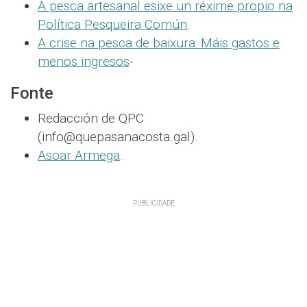
A pesca artesanal esixe un réxime propio na
Política Pesqueira Común
.
A crise na pesca de baixura: Máis gastos e
menos ingresos
-
Fonte
Redacción de QPC
(info@quepasanacosta.gal).
Asoar Armega
.