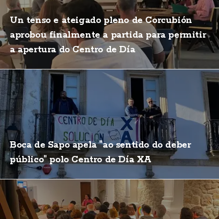
Un tenso e ateigado pleno de Corcubión
aprobou finalmente a partida para permitir
a apertura do Centro de Día
Boca de Sapo apela "ao sentido do deber
público" polo Centro de Día XA