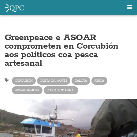
Greenpeace e ASOAR
comprometen en Corcubión
aos políticos coa pesca
artesanal
CORCUBIÓN
COSTA DA MORTE
GALICIA
PESCA
ASOAR ARMEGA
PESCA ARTESANAL