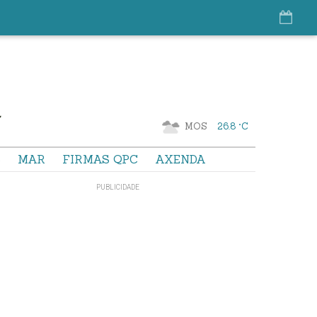
MOS
26.8 °C
S
MAR
FIRMAS QPC
AXENDA