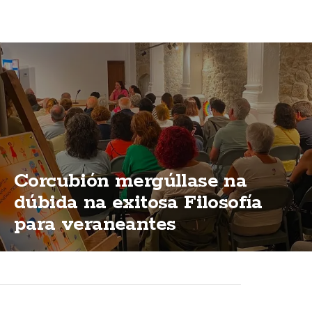
Corcubión mergúllase na
dúbida na exitosa Filosofía
para veraneantes