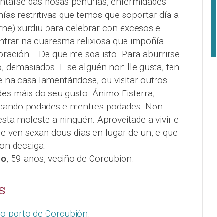
ntarse das nosas penurias, enfermidades
ías restritivas que temos que soportar día a
arne) xurdiu para celebrar con excesos e
entrar na cuaresma relixiosa que impoñía
oración... De que me soa isto. Para aburrirse
, demasiados. E se alguén non lle gusta, ten
se na casa lamentándose, ou visitar outros
des máis do seu gusto. Ánimo Fisterra,
, cando podades e mentres podades. Non
ta moleste a ninguén. Aproveitade a vivir e
que ven sexan dous días en lugar de un, e que
on decaiga.
jo
, 59 anos, veciño de Corcubión.
S
do porto de Corcubión
.