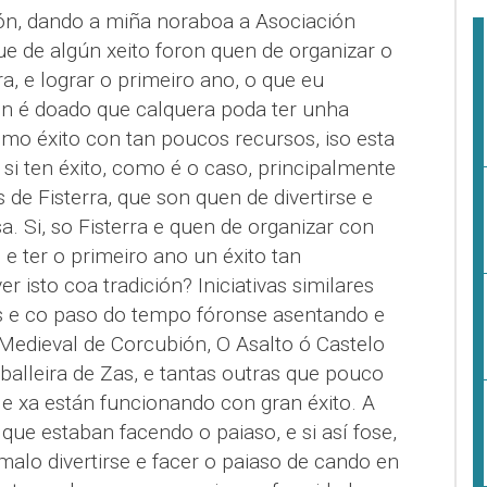
ón, dando a miña noraboa a Asociación
e de algún xeito foron quen de organizar o
a, e lograr o primeiro ano, o que eu
on é doado que calquera poda ter unha
esmo éxito con tan poucos recursos, iso esta
si ten éxito, como é o caso, principalmente
 de Fisterra, que son quen de divertirse e
 Si, so Fisterra e quen de organizar con
e ter o primeiro ano un éxito tan
r isto coa tradición? Iniciativas similares
s e co paso do tempo fóronse asentando e
Medieval de Corcubión, O Asalto ó Castelo
balleira de Zas, e tantas outras que pouco
 e xa están funcionando con gran éxito. A
 que estaban facendo o paiaso, e si así fose,
alo divertirse e facer o paiaso de cando en