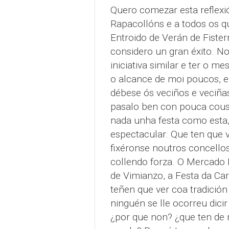
Quero comezar esta reflexi
Rapacollóns e a todos os qu
Entroido de Verán de Fisterr
considero un gran éxito. N
iniciativa similar e ter o m
o alcance de moi poucos, e 
débese ós veciños e veciñas
pasalo ben con pouca cousa.
nada unha festa como esta, 
espectacular. Que ten que ve
fixéronse noutros concello
collendo forza. O Mercado 
de Vimianzo, a Festa da Car
teñen que ver coa tradición
ninguén se lle ocorreu dicir
¿por que non? ¿que ten de m