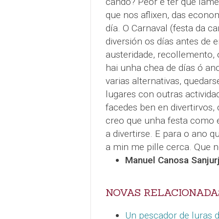
cando? Peor é ter que lame
que nos aflixen, das econom
día. O Carnaval (festa da c
diversión os días antes de 
austeridade, recollemento, 
hai unha chea de días ó ano
varias alternativas, quedar
lugares con outras activida
facedes ben en divertirvos
creo que unha festa como es
a divertirse. E para o ano 
a min me pille cerca. Que n
Manuel Canosa Sanjur
NOVAS RELACIONADA
Un pescador de luras 