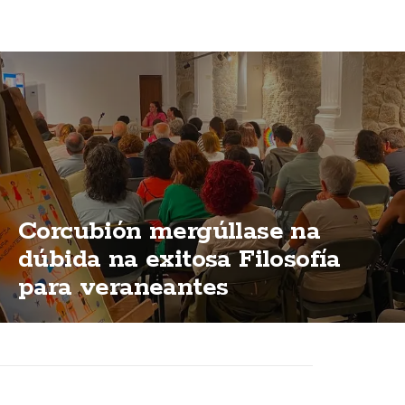
Corcubión mergúllase na
dúbida na exitosa Filosofía
para veraneantes