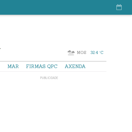
MOS
32.4 °C
S
MAR
FIRMAS QPC
AXENDA