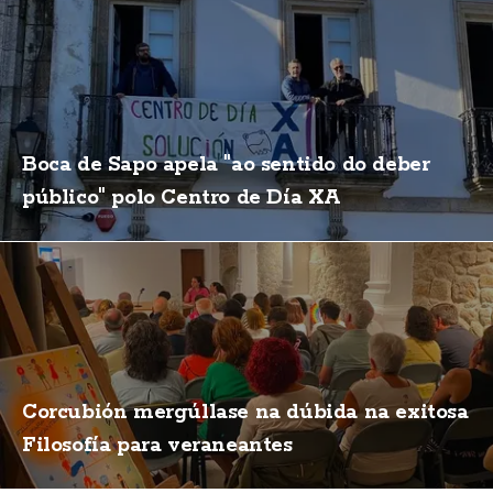
Boca de Sapo apela "ao sentido do deber
público" polo Centro de Día XA
Corcubión mergúllase na dúbida na exitosa
Filosofía para veraneantes