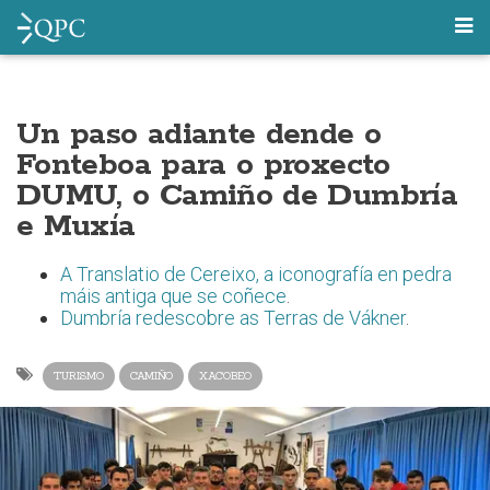
Un paso adiante dende o
Fonteboa para o proxecto
DUMU, o Camiño de Dumbría
e Muxía
A Translatio de Cereixo, a iconografía en pedra
máis antiga que se coñece
.
Dumbría redescobre as Terras de Vákner
.
TURISMO
CAMIÑO
XACOBEO