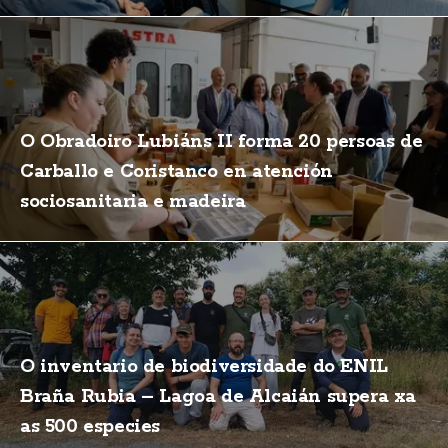
O Obradoiro Lubiáns II forma 20 persoas de
Carballo e Coristanco en atención
sociosanitaria e madeira
O inventario de biodiversidade do ENIL
Braña Rubia – Lagoa de Alcaián supera xa
as 500 especies