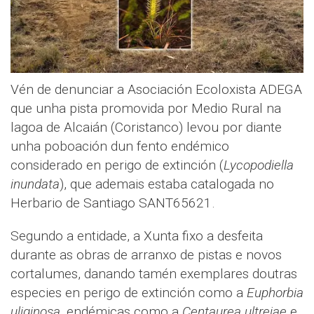
Vén de denunciar a Asociación Ecoloxista ADEGA
que unha pista promovida por Medio Rural na
lagoa de Alcaián (Coristanco) levou por diante
unha poboación dun fento endémico
considerado en perigo de extinción (
Lycopodiella
inundata
), que ademais estaba catalogada no
Herbario de Santiago SANT65621.
Segundo a entidade, a Xunta fixo a desfeita
durante as obras de arranxo de pistas e novos
cortalumes, danando tamén exemplares doutras
especies en perigo de extinción como a
Euphorbia
uliginosa
, endémicas como a
Centaurea ultreiae
e