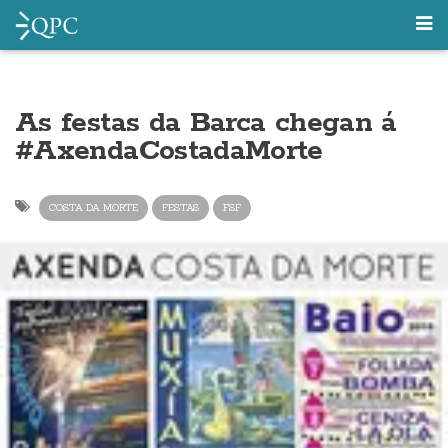
As festas da Barca chegan á
#AxendaCostadaMorte
COSTA DA MORTE
FESTAS
FSF