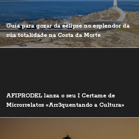
Guía para gozar da eclipse no esplendor da
súa totalidade na Costa da Morte
AFIPRODEL lanza o seu I Certame de
Microrrelatos «Arr3quentando a Cultura»