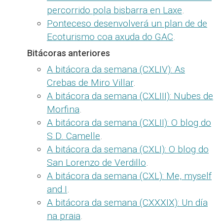
percorrido pola bisbarra en Laxe
.
Ponteceso desenvolverá un plan de de
Ecoturismo coa axuda do GAC
.
Bitácoras anteriores
A bitácora da semana (CXLIV): As
Crebas de Miro Villar
.
A bitácora da semana (CXLIII): Nubes de
Morfina
.
A bitácora da semana (CXLII): O blog do
S.D. Camelle
.
A bitácora da semana (CXLI): O blog do
San Lorenzo de Verdillo
.
A bitácora da semana (CXL): Me, myself
and I
.
A bitácora da semana (CXXXIX): Un día
na praia
.