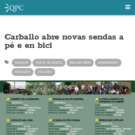
Carballo abre novas sendas a
pé e en bici
MALPICA
COSTA DA MORTE
BERGANTIÑOS
SENDEIRISMO
BICICLETA
CICLISMO