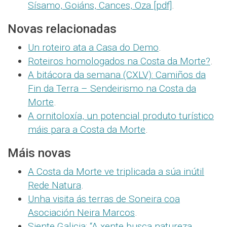
Sísamo, Goiáns, Cances, Oza [pdf]
.
Novas relacionadas
Un roteiro ata a Casa do Demo
.
Roteiros homologados na Costa da Morte?
.
A bitácora da semana (CXLV): Camiños da
Fin da Terra – Sendeirismo na Costa da
Morte
.
A ornitoloxía, un potencial produto turístico
máis para a Costa da Morte
.
Máis novas
A Costa da Morte ve triplicada a súa inútil
Rede Natura
.
Unha visita ás terras de Soneira coa
Asociación Neira Marcos
.
Siente Galicia: “A xente busca natureza