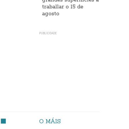
grandes superificies a
traballar o 15 de
agosto
O MÁIS