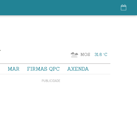
MOS
31.8 °C
S
MAR
FIRMAS QPC
AXENDA