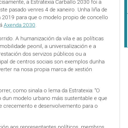
cisamente, a Estratexia Carballo 2030 foi a
ste pasado venres 4 de xaneiro. Unha liña de
a 2019 para que o modelo propio de concello
 á
Axenda 2030
.
rido. A humanización da vila e as políticas
bilidade peonil, a universalización e a
estación dos servizos públicos ou a
pal de centros sociais son exemplos dunha
erter na nosa propia marca de xestión
rer, como sinala o lema da Estratexia: “O
olo dun modelo urbano máis sustentable e que
e crecemento e desenvolvemento para o
ón aos representantes políticos, membros