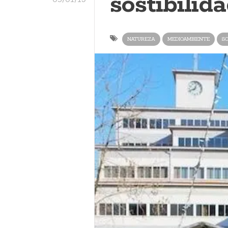
sostibilid
NATUREZA
MEDIOAMBIENTE
SO