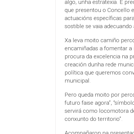
algo, unha estratexia. E pre
que presentou o Concello e
actuacións específicas par
sostible se vaia adecuando
Xa leva moito camiño percor
encamiñadas a fomentar a mo
procura da excelencia na pr
creación dunha rede munici
política que queremos conv
municipal.
Pero queda moito por percor
futuro faise agora”, “símb
servirá como locomotora d
conxunto do territorio”.
Acompañaron na presentaci