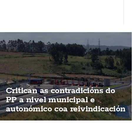
Critican as contradicións do
PP a nivel municipal e
autonómico coa reivindicación
de elimininación das peaxes
da AG-55