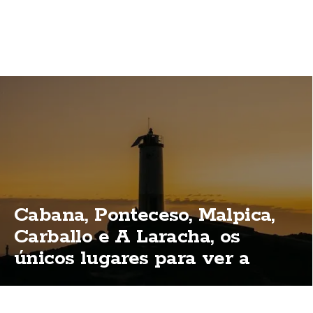
Cabana, Ponteceso, Malpica,
Carballo e A Laracha, os
únicos lugares para ver a
eclipse total na Costa da
Morte