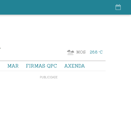
MOS
26.8 °C
S
MAR
FIRMAS QPC
AXENDA