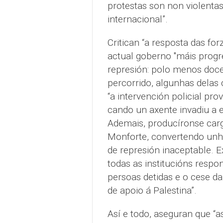
protestas son non violentas
internacional”.
Critican “a resposta das fo
actual goberno "máis progre
represión: polo menos doce
percorrido, algunhas delas 
“a intervención policial pr
cando un axente invadiu a e
Ademais, producíronse carg
Monforte, convertendo unha
de represión inaceptable. 
todas as institucións respo
persoas detidas e o cese d
de apoio á Palestina”.
Así e todo, aseguran que “a