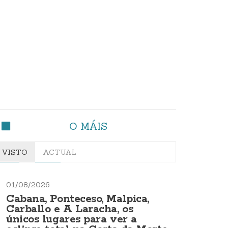
O MÁIS
VISTO
ACTUAL
01/08/2026
Cabana, Ponteceso, Malpica,
Carballo e A Laracha, os
únicos lugares para ver a