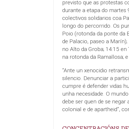
previsto que as protestas c
durante a etapa do martes 
colectivos solidarios coa P
longo do percorrido. Os pun
Poio (rotonda da ponte da 
de Palacio, paseo a Marín);
no Alto da Groba; 14:15 en
na rotonda da Ramallosa; e
”Ante un xenocidio retransm
silencio. Denunciar a parti
cumpre é defender vidas hu
unha necesidade. O mundo 
debe ser quen de se negar 
colonial e de apartheid”, 
CONCENTRACIÓNS DE