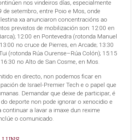
ontinúen nos vindeiros días, especialmente
9 de setembro, entre Poio e Mos, onde
alestina xa anunciaron concentracións ao
tos previstos de mobilización son: 12:00 en
Barca); 12:00 en Pontevedra (rotonda Manuel
 13:00 no cruce de Pierres, en Arcade; 13:30
 Tui (rotonda Rúa Ourense–Rúa Colón); 15:15
 16:30 no Alto de San Cosme, en Mos.
itido en directo, non podemos ficar en
cipación de Israel-Premier Tech e o papel que
manas. Demandar que deixe de participar, é
do deporte non pode ignorar o xenocidio e
a continuar a lavar a imaxe dun rexime
conclúe o comunicado.
 LUNS