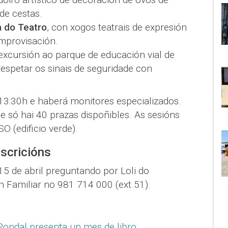
de cestas.
a do Teatro
, con xogos teatrais de expresión
improvisación.
 excursión ao parque de educación vial de
espetar os sinais de seguridade con
 13:30h e haberá monitores especializados.
 e só hai 40 prazas dispoñibles. As sesións
SO (edificio verde).
scricións
5 de abril preguntando por Loli do
 Familiar no 981 714 000 (ext.51).
ondal presenta un mes de libro
.