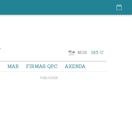
MOS
18.5 °C
S
MAR
FIRMAS QPC
AXENDA