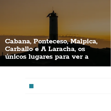
Cabana, Ponteceso, Malpica,
Carballo e A Laracha, os
únicos lugares para ver a
eclipse total na Costa da
Morte