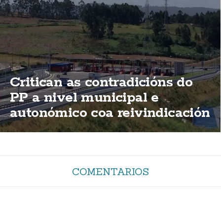
Critican as contradicións do
PP a nivel municipal e
autonómico coa reivindicación
de elimininación das peaxes
da AG-55
COMENTARIOS