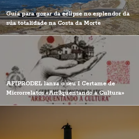
Guía para gozar da eclipse no esplendor da
súa totalidade na Costa da Morte
AFIPRODEL lanza o seu I Certame de
Microrrelatos «Arr3quentando a Cultura»