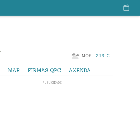
MOS
22.9 °C
S
MAR
FIRMAS QPC
AXENDA