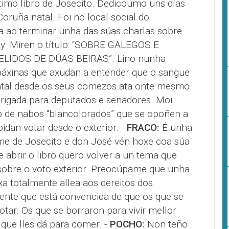
timo libro de Josecito. Dedicoumo uns días
Coruña natal. Foi no local social do
a ao terminar unha das súas charlas sobre
y. Miren o título: “SOBRE GALEGOS E
ELIDOS DE DÚAS BEIRAS”. Lino nunha
áxinas que axudan a entender que o sangue
ntal desde os seus comezos ata onte mesmo.
rigada para deputados e senadores. Moi
 de nabos “blancolorados” que se opoñen a
dan votar desde o exterior. -
FRACO:
É unha
ime de Josecito e don José vén hoxe coa súa
e abrir o libro quero volver a un tema que
sobre o voto exterior. Preocúpame que unha
a totalmente allea aos dereitos dos
xente que está convencida de que os que se
tar. Os que se borraron para vivir mellor
que lles dá para comer. -
POCHO:
Non teño