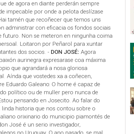
que de agora en diante perderán sempre
e impecable por onde a pelota deslízase
 Hai tamén que recoñecer que temos uns
n administrar con eficacia os fondos sociais
e futuro. Non se meteron en ningunha coima
 persoal. Loitaron por Peñarol para xuntar
tantes dos socios. -
DON JOSÉ:
Agora
 paixón aurinegra expresarase coa máxima
opio que agrandará a nosa gloriosa
al. Aínda que vostedes xa a coñecen,
tre Eduardo Galeano: O home é capaz de
tido político ou de muller pero nunca de
 Estou pensando en Josecito. Ao falar do
linda historia que nos contou sobre o
aliano orixinario do municipio piamontés de
don José é un serio investigador,
galegos no Uruguay. O ano pasado, se mal