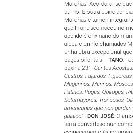
Maroñas. Acordaranse que 
barrio. É outra coincidenci
Maroñas é tamén integrant
que Francisco naceu no mu
apelido é orixinario do mun
aldea e un río chamados Ma
unha obra excepcional que
pagos orientais. -
TANO
: T
páxina 231:
Cantos Acostas,
Castros, Fajardos, Figueroa
Magariños, Mariños, Moscos
Patiños, Pugas, Quirogas, Rib
Sotomayores, Troncosos, Ull
americanas que non gardan 
galaico!
-
DON JOSÉ
: O amo
terra convértese nun compr
esquecemento ás innumerab