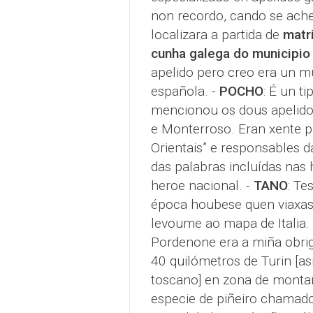
non recordo, cando se ach
localizara a partida de
matr
cunha galega do municipio
apelido pero creo era un m
española. -
POCHO
: É un t
mencionou os dous apelidos 
e Monterroso. Eran xente 
Orientais” e responsables 
das palabras incluídas nas h
heroe nacional. -
TANO
: Te
época houbese quen viaxase
levoume ao mapa de Italia. 
Pordenone era a miña obriga
40 quilómetros de Turin [as
toscano] en zona de monta
especie de piñeiro chamado 