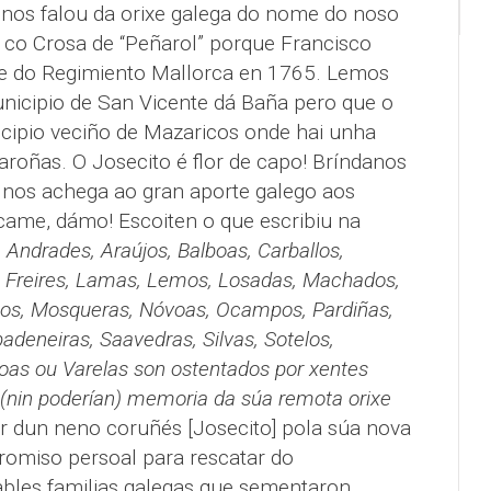
nos falou da orixe galega do nome do noso
a co Crosa de “Peñarol” porque Francisco
e do Regimiento Mallorca en 1765. Lemos
nicipio de San Vicente dá Baña pero que o
icipio veciño de Mazaricos onde hai unha
roñas. O Josecito é flor de capo! Bríndanos
 nos achega ao gran aporte galego aos
ócame, dámo! Escoiten o que escribiu na
 Andrades, Araújos, Balboas, Carballos,
s, Freires, Lamas, Lemos, Losadas, Machados,
os, Mosqueras, Nóvoas, Ocampos, Pardiñas,
adeneiras, Saavedras, Silvas, Sotelos,
oas ou Varelas son ostentados por xentes
(nin poderían) memoria da súa remota orixe
r dun neno coruñés [Josecito] pola súa nova
omiso persoal para rescatar do
les familias galegas que sementaron