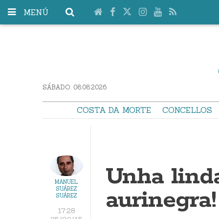
MENÚ
SÁBADO. 08.08.2026
COSTA DA MORTE
CONCELLOS
Unha lind
MANUEL
aurinegra!
SUÁREZ
SUÁREZ
17:28