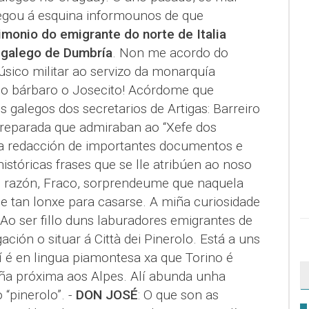
egou á esquina informounos de que
imonio do emigrante do norte de Italia
 galego de Dumbría
. Non me acordo do
úsico militar ao servizo da monarquía
ipo bárbaro o Josecito! Acórdome que
galegos dos secretarios de Artigas: Barreiro
preparada que admiraban ao “Xefe dos
da redacción de importantes documentos e
istóricas frases que se lle atribúen ao noso
s razón, Fraco, sorprendeume que naquela
 tan lonxe para casarse. A miña curiosidade
Ao ser fillo duns laburadores emigrantes de
ción o situar á Città dei Pinerolo. Está a uns
í é en lingua piamontesa xa que Torino é
ña próxima aos Alpes. Alí abunda unha
“pinerolo”. -
DON JOSÉ
: O que son as