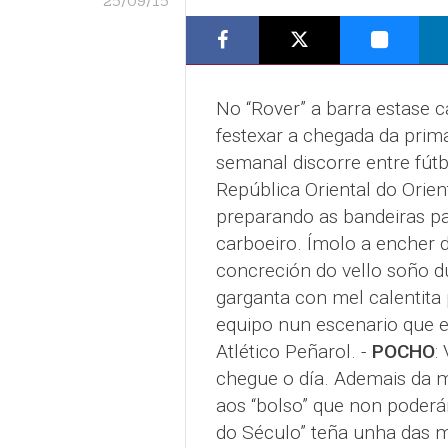
25/09/15
No “Rover” a barra estase 
festexar a chegada da prima
semanal discorre entre fútb
República Oriental do Orient
preparando as bandeiras pa
carboeiro. Ímolo a encher 
concreción do vello soño d
garganta con mel calentita 
equipo nun escenario que e
Atlético Peñarol. -
POCHO
:
chegue o día. Ademais da mi
aos “bolso” que non poderá
do Século” teña unha das 