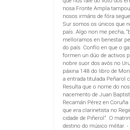
que nos fale do voto dos e
nosa Fronte Ampla tampouc
nosos irmáns de fóra segue
Sur somos os únicos que no
país. Algo non me pecha, “
melloramos en benestar per
do país. Confío en que o ga
formen un dúo de activos pr
nobre suor dos avós no Uru
páxina 148 do libro de Mon
a entrada titulada Peñarol 
Resulta que o nome do noso
nacemento de Juan Baptist
Recamán Pérez en Coruña o
que era clarinetista no Regi
cidade de Piñerol”. O matr
destino do músico militar. -