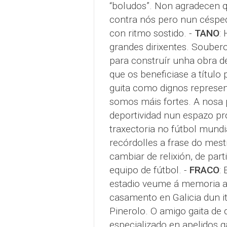
“boludos”. Non agradecen 
contra nós pero nun césped
con ritmo sostido. -
TANO
:
grandes dirixentes. Soubero
para construír unha obra d
que os beneficiase a título
guita como dignos represen
somos máis fortes. A nosa
deportividad nun espazo pr
traxectoria no fútbol mundi
recórdolles a frase do mes
cambiar de relixión, de par
equipo de fútbol. -
FRACO
:
estadio veume á memoria a 
casamento en Galicia dun it
Pinerolo. O amigo gaita de 
especializado en apelidos 