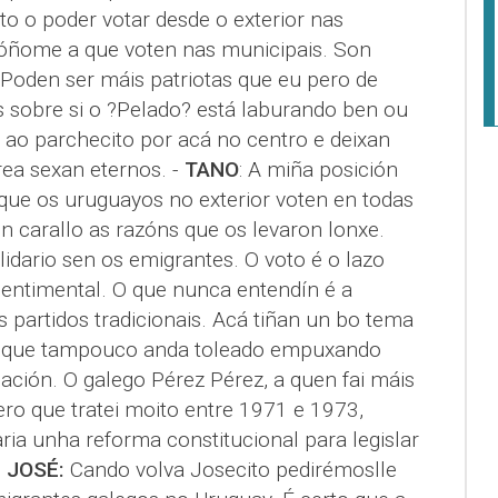
to o poder votar desde o exterior nas
póñome a que voten nas municipais. Son
 Poden ser máis patriotas que eu pero de
 sobre si o ?Pelado? está laburando ben ou
 ao parchecito por acá no centro e deixan
ea sexan eternos. -
TANO
: A miña posición
que os uruguayos no exterior voten en todas
n carallo as razóns que os levaron lonxe.
idario sen os emigrantes. O voto é o lazo
 sentimental. O que nunca entendín é a
s partidos tradicionais. Acá tiñan un bo tema
o que tampouco anda toleado empuxando
lación. O galego Pérez Pérez, a quen fai máis
ro que tratei moito entre 1971 e 1973,
ia unha reforma constitucional para legislar
 JOSÉ:
Cando volva Josecito pedirémoslle