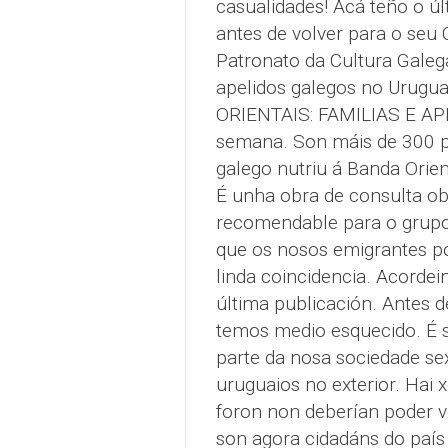
casualidades! Acá teño o úl
antes de volver para o seu 
Patronato da Cultura Galeg
apelidos galegos no Urugua
ORIENTAIS: FAMILIAS E AP
semana. Son máis de 300 p
galego nutriu á Banda Orie
É unha obra de consulta ob
recomendable para o grupo
que os nosos emigrantes poi
linda coincidencia. Acorde
última publicación. Antes d
temos medio esquecido. É 
parte da nosa sociedade sex
uruguaios no exterior. Hai 
foron non deberían poder vo
son agora cidadáns do país 