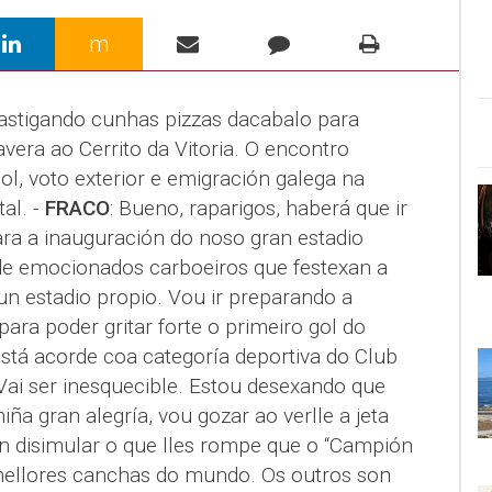
m
castigando cunhas pizzas dacabalo para
vera ao Cerrito da Vitoria. O encontro
ol, voto exterior e emigración galega na
al. -
FRACO
: Bueno, raparigos, haberá que ir
ra a inauguración do noso gran estadio
de emocionados carboeiros que festexan a
un estadio propio. Vou ir preparando a
para poder gritar forte o primeiro gol do
stá acorde coa categoría deportiva do Club
 Vai ser inesquecible. Estou desexando que
ña gran alegría, vou gozar ao verlle a jeta
n disimular o que lles rompe que o “Campión
mellores canchas do mundo. Os outros son