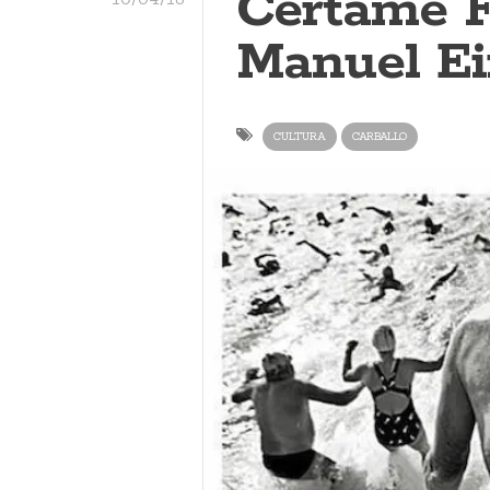
Certame F
Manuel Ei
CULTURA
CARBALLO