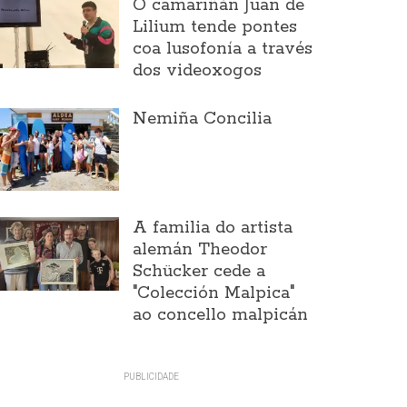
O camariñán Juan de
Lilium tende pontes
coa lusofonía a través
dos videoxogos
Nemiña Concilia
A familia do artista
alemán Theodor
Schücker cede a
"Colección Malpica"
ao concello malpicán