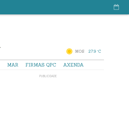
MOS
27.9 °C
S
MAR
FIRMAS QPC
AXENDA