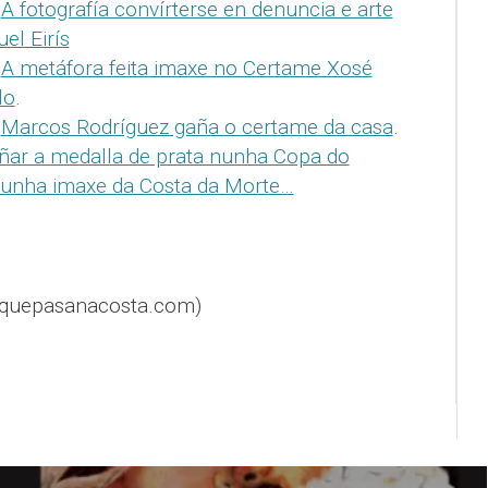
:
A fotografía convírterse en denuncia e arte
l Eirís
:
A metáfora feita imaxe no Certame Xosé
lo
.
:
Marcos Rodríguez gaña o certame da casa
.
ñar a medalla de prata nunha Copa do
cunha imaxe da Costa da Morte…
@quepasanacosta.com)