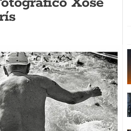
otográfico Xosé
rís