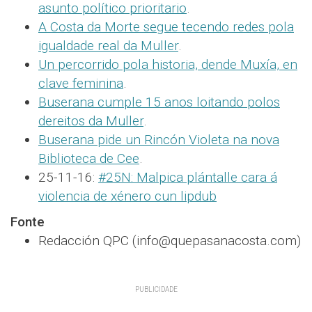
asunto político prioritario
.
A Costa da Morte segue tecendo redes pola
igualdade real da Muller
.
Un percorrido pola historia, dende Muxía, en
clave feminina
.
Buserana cumple 15 anos loitando polos
dereitos da Muller
.
Buserana pide un Rincón Violeta na nova
Biblioteca de Cee
.
25-11-16:
#25N: Malpica plántalle cara á
violencia de xénero cun lipdub
Fonte
Redacción QPC (info@quepasanacosta.com)