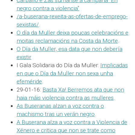
Carballo e Zas súmanse á campaña “En
negro contra a violencia”
/a-buserana-rexeita-as-ofertas-de-emprego-
sexistas/
.
O día da Muller deixa poucas celebracións e
moitas reclamacións na Costa da Morte
.
O Día da Muller, esa data que non debería
existir
I Gala Solidaria do Día da Muller:
Implicadas
en que o Día da Muller non sexa unha
efeméride
.
29-01-16:
Basta Xa! Berremos ata que non
haia máis violencia contra as mulleres
.
As Buseranas alzan a voz contra o
machismo tras un verán negro
.
A Buserana alza a voz contra a Violencia de
Xénero e critica que non se trate como