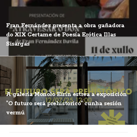
Fran Fernández presenta a obra gañadora
do XIX Certame de Poesía Erótica Illas
Sisargas
A galería Monolo Eirín estrea a exposición
"O futuro será prehistorico" cunha sesión
vermú