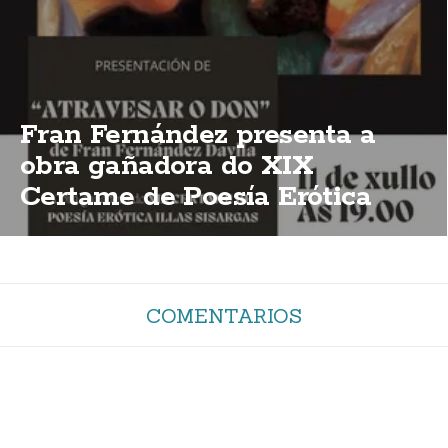
Fran Fernández presenta a
obra gañadora do XIX
Certame de Poesía Erótica
Illas Sisargas
COMENTARIOS