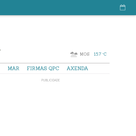
MOS
15.7 °C
S
MAR
FIRMAS QPC
AXENDA