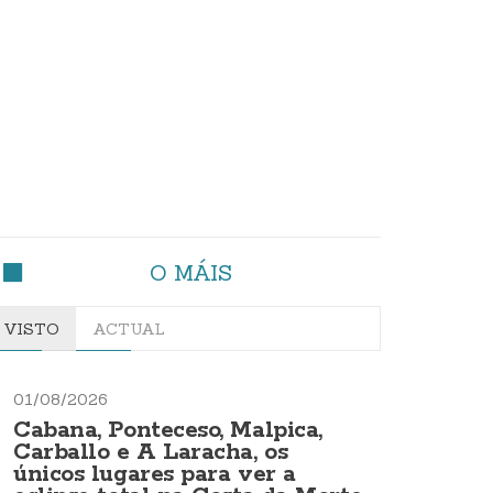
O MÁIS
VISTO
ACTUAL
01/08/2026
Cabana, Ponteceso, Malpica,
Carballo e A Laracha, os
únicos lugares para ver a