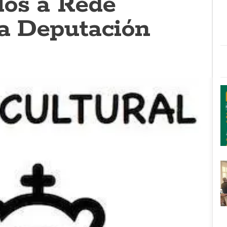
los á Rede
da Deputación