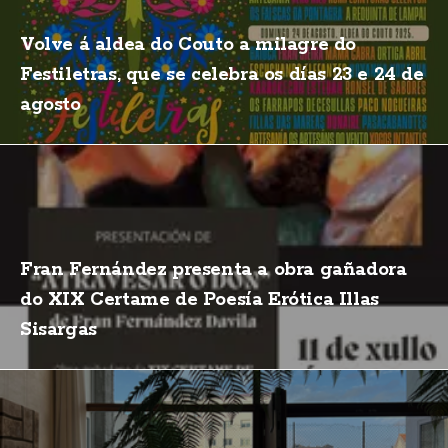
Volve á aldea do Couto a milagre do
Festiletras, que se celebra os días 23 e 24 de
agosto
Fran Fernández presenta a obra gañadora
do XIX Certame de Poesía Erótica Illas
Sisargas