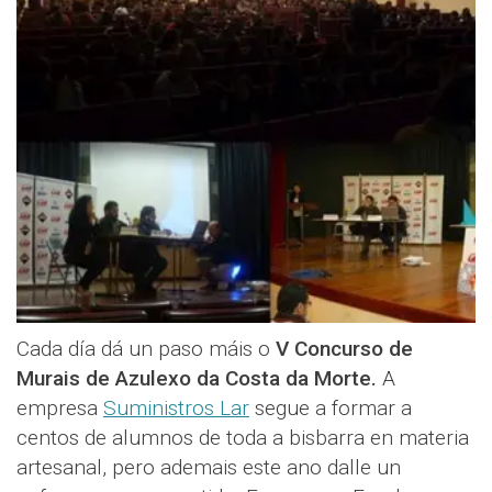
Cada día dá un paso máis o
V Concurso de
Murais de Azulexo da Costa da Morte.
A
empresa
Suministros Lar
segue a formar a
centos de alumnos de toda a bisbarra en materia
artesanal, pero ademais este ano dalle un