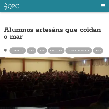
Alumnos artesáns que coidan
o mar
CARNOTA
CEE
ZAS
CULTURA
COSTA DA MORTE
BAIO