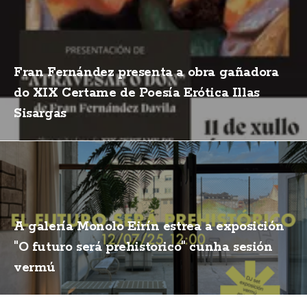
Fran Fernández presenta a obra gañadora
do XIX Certame de Poesía Erótica Illas
Sisargas
A galería Monolo Eirín estrea a exposición
"O futuro será prehistorico" cunha sesión
vermú