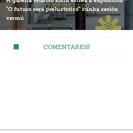
A galería Monolo Eirín estrea a exposición
"O futuro será prehistorico" cunha sesión
vermú
COMENTARIOS