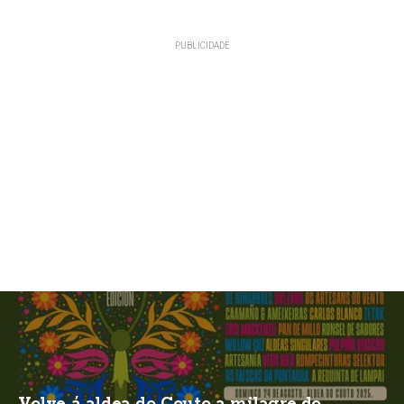
Volve á aldea do Couto a milagre do