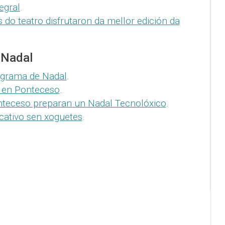
egral
.
do teatro disfrutaron da mellor edición da
 Nadal
ograma de Nadal
.
 en Ponteceso
.
nteceso preparan un Nadal Tecnolóxico
.
cativo sen xoguetes
.