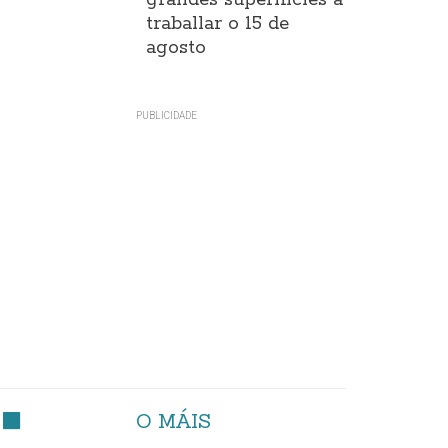
grandes superificies a
traballar o 15 de
agosto
O MÁIS