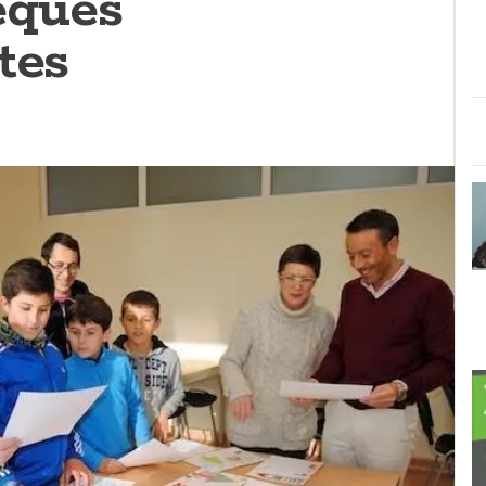
eques
tes