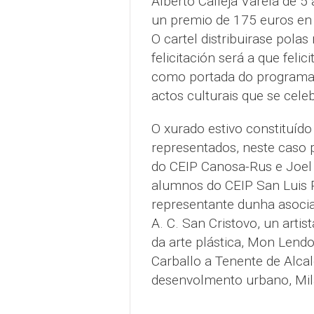
Alberto Calleja Varela de 5
un premio de 175 euros en 
O cartel distribuirase polas
felicitación será a que feli
como portada do programa d
actos culturais que se cele
O xurado estivo constituíd
representados, neste caso 
do CEIP Canosa-Rus e Joel 
alumnos do CEIP San Luis
representante dunha asocia
A. C. San Cristovo, un arti
da arte plástica, Mon Lend
Carballo a Tenente de Alcal
desenvolmento urbano, Mil