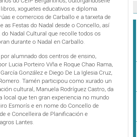
 anos do CEIP Bergantiños, outorgándoselle
libros, xoguetes educativos e diploma.
 rúas e comercios de Carballo e a tarxeta de
cite as Festas do Nadal desde o Concello, así
o Nadal Cultural que recolle todos os
bran durante o Nadal en Carballo.
o por alumnado dos centros de ensino,
por Lucia Porteiro Viña e Roque Chao Rama,
García González e Diego De La Iglesia Cruz,
 Romero. Tamén participou como xurado un
ción cultural, Manuela Rodríguez Castro, da
sta local que ten gran experiencia no mundo
oiro Esmorís e en nome do Concello de
de e Concelleira de Planificación e
agros Lantes.