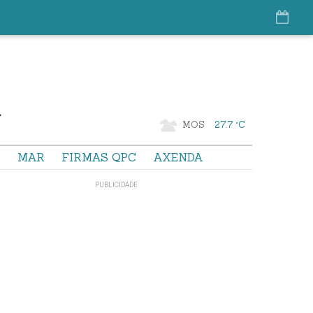
MOS
27.7 °C
S
MAR
FIRMAS QPC
AXENDA