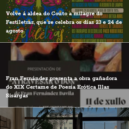
Volve á aldea do Couto a milagre do
Festiletras, que se celebra os días 23 e 24 de
agosto
Fran Fernández presenta a obra gañadora
do XIX Certame de Poesía Erótica Illas
Sisargas