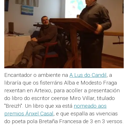
Encantador o ambiente na
A Lus do Candil
, a
libraría que os fisterráns Alba e Modesto Fraga
rexentan en Arteixo, para acoller a presentación
do libro do escritor ceense Miro Villar, titulado
"Breizh". Un libro que xa está
nomeado aos
premios Ánxel Casal
, e que espalla as vivencias
do poeta pola Bretaña Francesa de 3 en 3 versos.