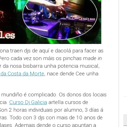
na traen djs de aquí e dacolá para facer as
 Pero cada vez son máis os pinchas
made in
er da nosa bisbarra unha potencia musical,
da Costa da Morte
, nace dende Cee unha
 mundiño é complicado. Os donos dos locais
cia.
Curso Dj Galicia
artella cursos de
on 2 horas individuais por alumno, 3 días á
ras. Todo con 3 djs con mais de 10 anos de
clases. Ademais dende o curso apuntan a