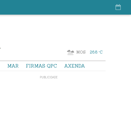
MOS
26.8 °C
S
MAR
FIRMAS QPC
AXENDA